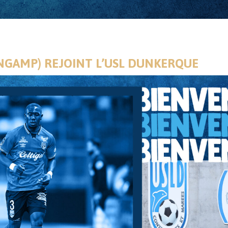
UINGAMP) REJOINT L’USL DUNKERQUE