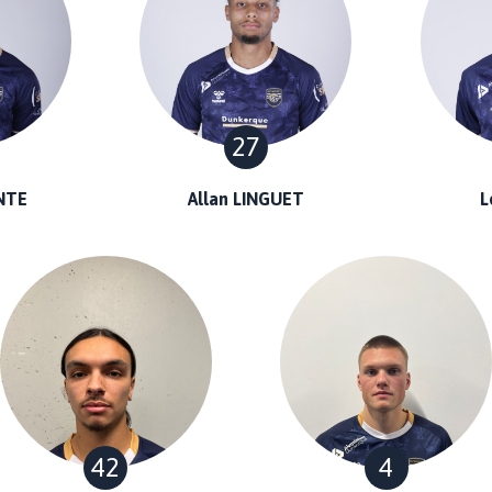
27
NTE
Allan LINGUET
L
42
4