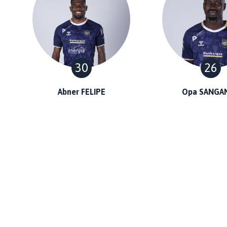
30
26
Abner FELIPE
Opa SANGA