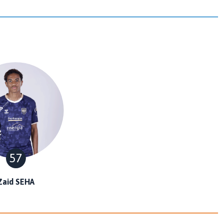
57
Zaid SEHA