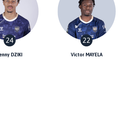
24
22
enny DZIKI
Victor MAYELA