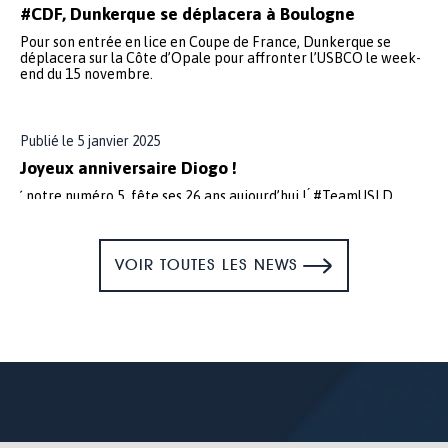
#CDF, Dunkerque se déplacera à Boulogne
Pour son entrée en lice en Coupe de France, Dunkerque se
déplacera sur la Côte d’Opale pour affronter l’USBCO le week-
end du 15 novembre.
Publié le 5 janvier 2025
Joyeux anniversaire Diogo !
́, notre numéro 5, fête ses 26 ans aujourd’hui ! ́ #TeamUSLD
pic.twitter.com/kjXkWquNo3 — USL DUNKERQUE
(@usldunkerque) January 5, 2025
VOIR TOUTES LES NEWS
Publié le 2 janvier 2025
Joyeux anniversaire Ewen !
fête ses 19 ans aujourd’hui ! #TeamUSLD
pic.twitter.com/o8YNRNPDqW — USL DUNKERQUE
(@usldunkerque) December 29, 2024