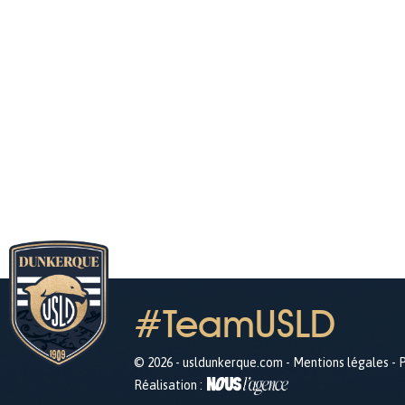
#TeamUSLD
© 2026 - usldunkerque.com -
Mentions légales
-
P
Réalisation :