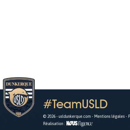
#TeamUSLD
© 2026 - usldunkerque.com -
Mentions légales
-
P
Réalisation :