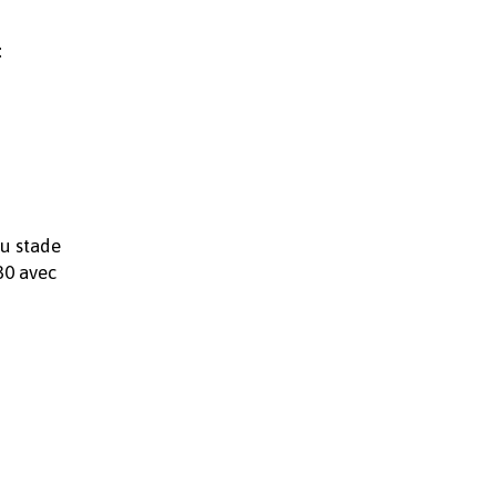
t
du stade
30 avec