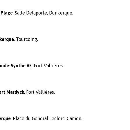
-Plage
, Salle Delaporte, Dunkerque.
kerque
,
Tourcoing.
Fort Vallières.
ande-Synthe AF
,
ort Mardyck
,
Fort Vallières.
erque
,
Place du Général Leclerc, Camon.