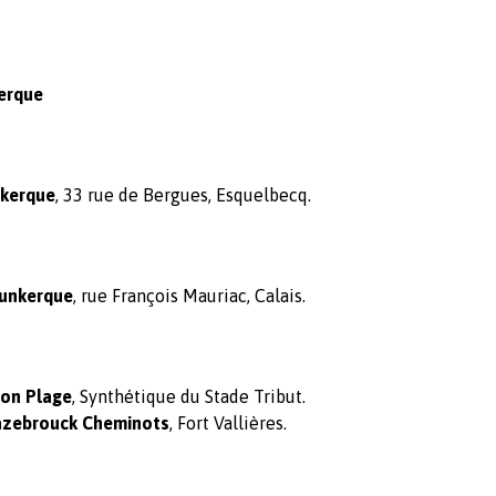
erque
nkerque
, 33 rue de Bergues, Esquelbecq.
Dunkerque
, rue François Mauriac, Calais.
oon Plage
, Synthétique du Stade Tribut.
azebrouck Cheminots
, Fort Vallières.