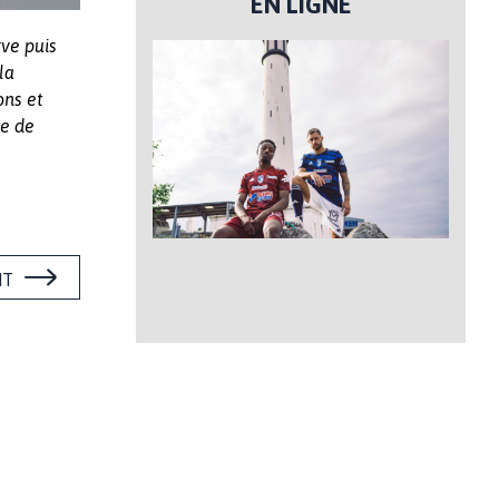
EN LIGNE
rve puis
la
ons et
te de
NT