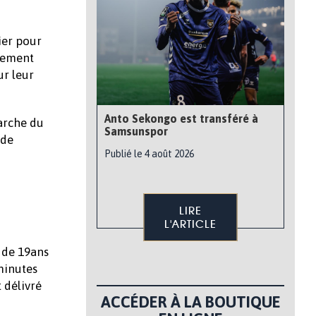
ier pour
inement
ur leur
Anto Sekongo est transféré à
marche du
Samsunspor
 de
Publié le 4 août 2026
LIRE
L'ARTICLE
 de 19ans
 minutes
 délivré
ACCÉDER À LA BOUTIQUE