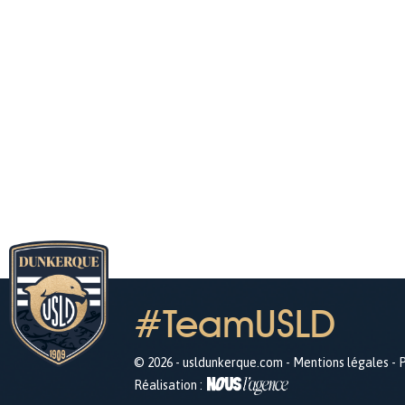
#TeamUSLD
© 2026 - usldunkerque.com -
Mentions légales
-
P
Réalisation :