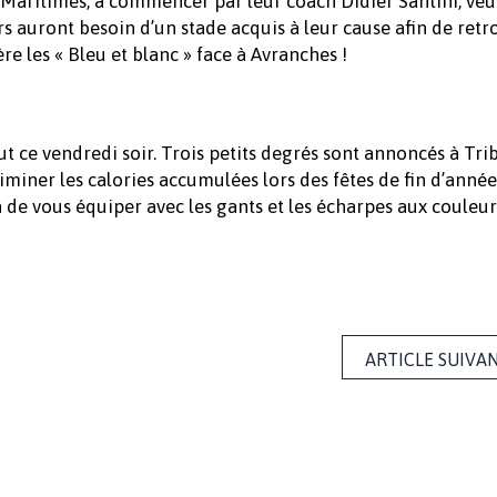
os Maritimes, à commencer par leur coach Didier Santini, veu
rs auront besoin d’un stade acquis à leur cause afin de ret
re les « Bleu et blanc » face à Avranches !
t ce vendredi soir. Trois petits degrés sont annoncés à Tri
liminer les calories accumulées lors des fêtes de fin d’année
n de vous équiper avec les gants et les écharpes aux couleur
ARTICLE SUIVA