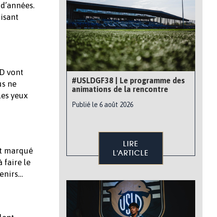
 d’années.
isant
D vont
#USLDGF38 | Le programme des
us ne
animations de la rencontre
les yeux
Publié le 6 août 2026
LIRE
nt marqué
L'ARTICLE
 faire le
venirs…