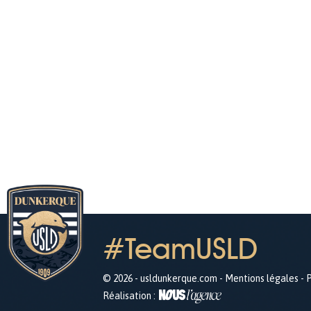
#TeamUSLD
© 2026 - usldunkerque.com -
Mentions légales
-
P
Réalisation :