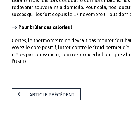
Défaits trois fois lors des quatre derniers matchs, n
redevenir souverains à domicile. Pour cela, nos joueu
succès qui les fuit depuis le 17 novembre ! Tous derriè
Pour brûler des calories !
Certes, le thermomètre ne devrait pas monter fort hau
voyez le côté positif, lutter contre le froid permet d’é
n’êtes pas convaincus, courrez donc à la boutique afi
l’USLD !
ARTICLE PRÉCÉDENT