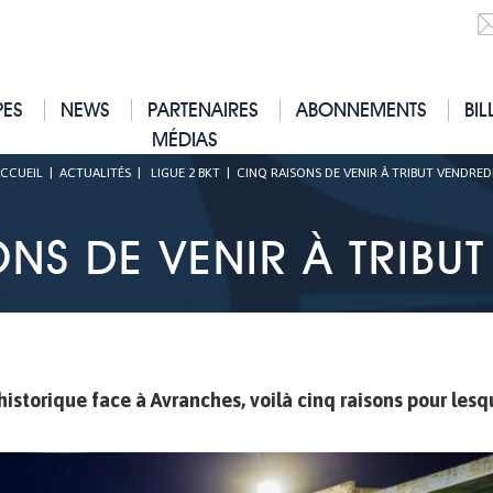
PES
NEWS
PARTENAIRES
ABONNEMENTS
BIL
MÉDIAS
CCUEIL
|
ACTUALITÉS
|
LIGUE 2 BKT
|
CINQ RAISONS DE VENIR À TRIBUT VENDREDI
NS DE VENIR À TRIBUT
historique face à Avranches, voilà cinq raisons pour lesq