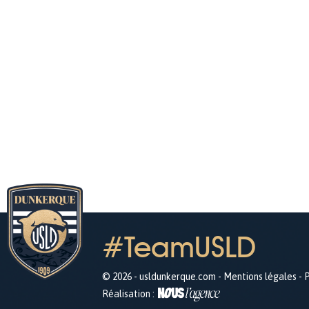
#TeamUSLD
© 2026 - usldunkerque.com -
Mentions légales
-
P
Réalisation :