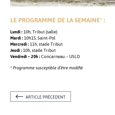
LE PROGRAMME DE LA SEMAINE* :
10h, Tribut (salle)
Lundi :
10h15, Saint-Pol
Mardi :
11h, stade Tribut
Mercredi :
10h, stade Tribut
Jeudi :
Concarneau – USLD
Vendredi – 20h :
* Programme susceptible d’être modifié
ARTICLE PRÉCÉDENT