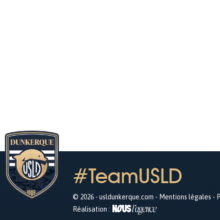
#TeamUSLD
© 2026 - usldunkerque.com -
Mentions légales
-
P
Réalisation :