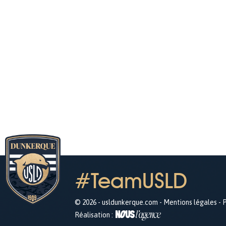
#TeamUSLD
© 2026 - usldunkerque.com -
Mentions légales
-
P
Réalisation :