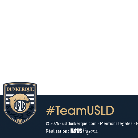
#TeamUSLD
© 2026 - usldunkerque.com -
Mentions légales
-
P
Réalisation :