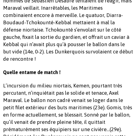
hommes de Sébastien Desabre tentaient de réagir, mais
Maraval veillait. Inarrêtables, les Maritimes
combinaient encore à merveille. Le quatuor, Diarra-
Boudaud-Tchokounté-Kebbal mettaient à mal la
défense niortaise. Tchokounté s’envolait sur le côté
gauche, fixait la sortie du gardien, et offrait un caviar à
Kebbal qui n’avait plus qu’à pousser le ballon dans le
but vide (14e, 0-2). Les Dunkerquois survolaient ce début
de rencontre !
Quelle entame de match !
L’incursion du milieu niortais, Kemen, pourtant très
percutant, n’inquiétait pas le solide et tenace, Axel
Maraval. Le ballon non cadré venait se loger dans le
petit filet extérieur des buts maritimes (23e). Gomis, très
en forme actuellement, se blessait. Sonné par le ballon,
qu’il venait de prendre pleine tête, il quittait
prématurément ses équipiers sur une civière…(29e).