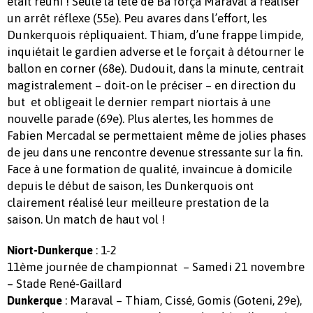
était réuni ! Seule la tête de Ba força Maraval à réaliser
un arrêt réflexe (55e). Peu avares dans l’effort, les
Dunkerquois répliquaient. Thiam, d’une frappe limpide,
inquiétait le gardien adverse et le forçait à détourner le
ballon en corner (68e). Dudouit, dans la minute, centrait
magistralement – doit-on le préciser – en direction du
but et obligeait le dernier rempart niortais à une
nouvelle parade (69e). Plus alertes, les hommes de
Fabien Mercadal se permettaient même de jolies phases
de jeu dans une rencontre devenue stressante sur la fin.
Face à une formation de qualité, invaincue à domicile
depuis le début de saison, les Dunkerquois ont
clairement réalisé leur meilleure prestation de la
saison. Un match de haut vol !
: 1-2
Niort-Dunkerque
11ème journée de championnat
– Samedi 21 novembre
– Stade René-Gaillard
: Maraval – Thiam, Cissé, Gomis (Goteni, 29e),
Dunkerque