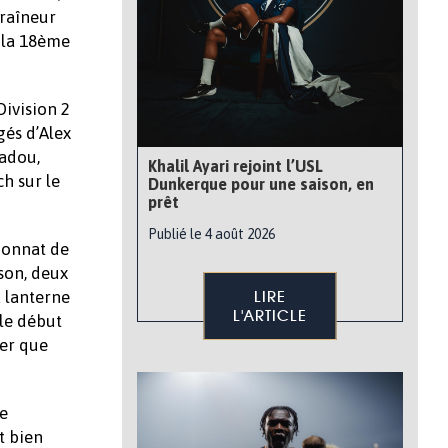
traîneur
à la 18ème
Division 2
gés d’Alex
dadou,
Khalil Ayari rejoint l’USL
h sur le
Dunkerque pour une saison, en
prêt
Publié le 4 août 2026
ionnat de
son, deux
a lanterne
LIRE
L'ARTICLE
 le début
ter que
me
t bien