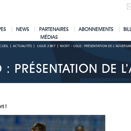
PES
NEWS
PARTENAIRES
ABONNEMENTS
BIL
MÉDIAS
CUEIL
|
ACTUALITÉS
|
LIGUE 2 BKT
|
NIORT – USLD : PRÉSENTATION DE L’ADVERSAIR
 : PRÉSENTATION DE L
t !