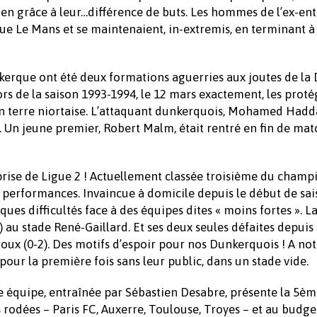
tien grâce à leur…différence de buts. Les hommes de l’ex-en
que Le Mans et se maintenaient, in-extremis, en terminant 
nkerque ont été deux formations aguerries aux joutes de la 
rs de la saison 1993-1994, le 12 mars exactement, les proté
en terre niortaise. L’attaquant dunkerquois, Mohamed Had
 Un jeune premier, Robert Malm, était rentré en fin de matc
rprise de Ligue 2 ! Actuellement classée troisième du champ
s performances. Invaincue à domicile depuis le début de sai
ues difficultés face à des équipes dites « moins fortes ». L
 au stade René-Gaillard. Et ses deux seules défaites depuis
uroux (0-2). Des motifs d’espoir pour nos Dunkerquois ! A no
pour la première fois sans leur public, dans un stade vide.
te équipe, entraînée par Sébastien Desabre, présente la 5è
 rodées – Paris FC, Auxerre, Toulouse, Troyes – et au budge