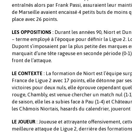
entraînés alors par Frank Passi, assuraient leur main
de Marseille avaient encaissé 4 petits buts de moins 
place avec 26 points.
: Durant les années 90, Niort et Du
LES OPPOSITIONS
– terme employé à l’époque pour définir la Ligue 2. Lo
Dupont s’imposaient par la plus petite des marques 
marquait d’une tête rageuse en seconde période (0-1).
front de l’attaque.
: La formation de Niort est l’équipe su
LE CONTEXTE
France de Ligue 2 avec 17 points, elle détonne par se
victoires pour deux nuls, elle éprouve cependant quelq
rouge, Chambly, est venue chercher un match nul (1-1)
de saison, elle les a subies face à Pau (1-4) et Châtea
les Châmois Niortais, hasards du calendrier, joueront 
: Joueuse et attrayante offensivement, cet
LE JOUEUR
meilleure attaque de Ligue 2, derrière des formations