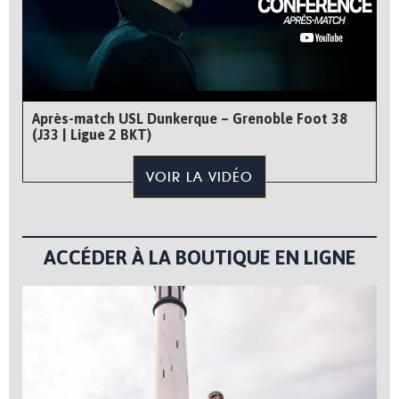
Après-match USL Dunkerque – Grenoble Foot 38
(J33 | Ligue 2 BKT)
VOIR LA VIDÉO
ACCÉDER À LA BOUTIQUE EN LIGNE