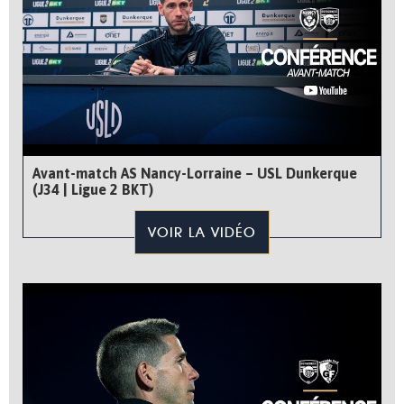
Avant-match AS Nancy-Lorraine – USL Dunkerque
(J34 | Ligue 2 BKT)
VOIR LA VIDÉO