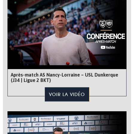
Après-match AS Nancy-Lorraine – USL Dunkerque
(J34 | Ligue 2 BKT)
VOIR LA VIDÉO