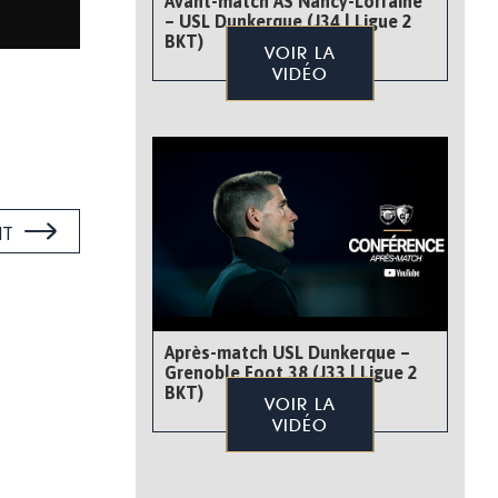
Avant-match AS Nancy-Lorraine
– USL Dunkerque (J34 | Ligue 2
BKT)
VOIR LA
VIDÉO
NT
Après-match USL Dunkerque –
Grenoble Foot 38 (J33 | Ligue 2
BKT)
VOIR LA
VIDÉO