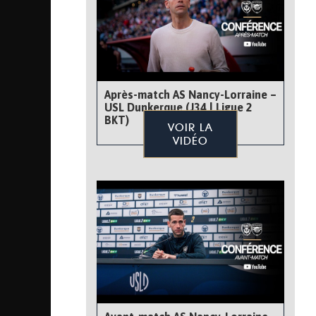
Après-match AS Nancy-Lorraine –
USL Dunkerque (J34 | Ligue 2
BKT)
VOIR LA
VIDÉO