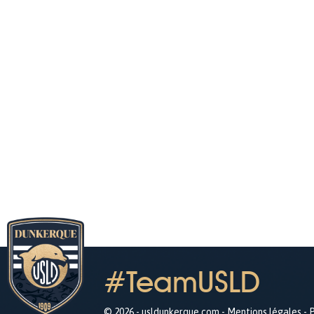
#TeamUSLD
© 2026 - usldunkerque.com -
Mentions légales
-
P