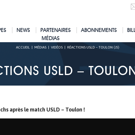
PES
NEWS
PARTENAIRES
ABONNEMENTS
BIL
MÉDIAS
ACCUEIL
|
MÉDIAS
|
VIDÉOS
|
RÉACTIONS USLD – TOULON (J5)
TIONS USLD – TOULON
achs après le match USLD – Toulon !