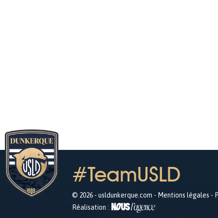
#TeamUSLD
© 2026 - usldunkerque.com -
Mentions légales
-
P
Réalisation :