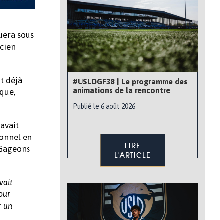
uera sous
ncien
t déjà
#USLDGF38 | Le programme des
animations de la rencontre
ique,
Publié le 6 août 2026
 avait
ionnel en
LIRE
. Gageons
L'ARTICLE
vait
pour
r un