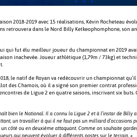
aison 2018-2019 avec 15 réalisations, Kévin Rocheteau évol
 ans retrouvera dans le Nord Billy Ketkeophomphone, son a
elui qui fut élu meilleur joueur du championnat en 2019 avai
 saison inachevée. Joueur athlétique (1,79m / 73kg) et techn
t.
2018, le natif de Royan va redécouvrir un championnat qu’il
llot des Chamois, où il a signé son premier contrat profess
encontres de Ligue 2 en quatre saisons, inscrivant six buts
!
ît bien le National. Il a connu la Ligue 2 et à l’instar de Billy a
tant, un travailler à qui il ne faut pas un milliard d’occasions 
ur un côté ou en deuxième attaquant. Comme on souhaite garde
oueurs qui peuvent évoluer à différents postes sur le terrain. »