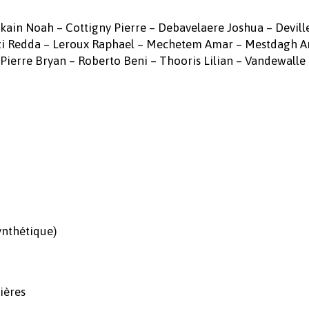
ain Noah – Cottigny Pierre – Debavelaere Joshua – Devill
azi Redda – Leroux Raphael – Mechetem Amar – Mestdagh A
ierre Bryan – Roberto Beni – Thooris Lilian – Vandewalle
ynthétique)
ières