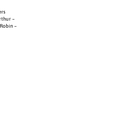
ers
rthur –
 Robin –