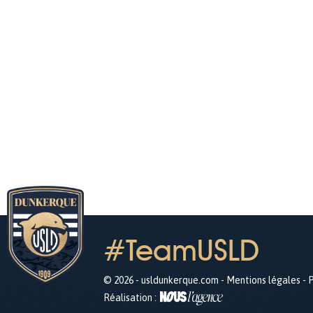
#TeamUSLD
© 2026 - usldunkerque.com -
Mentions légales
-
P
Réalisation :