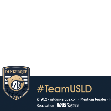
#TeamUSLD
© 2026 - usldunkerque.com -
Mentions légales
-
P
Réalisation :