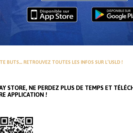
RTE BUTS… RETROUVEZ TOUTES LES INFOS SUR L’USLD !
LAY STORE, NE PERDEZ PLUS DE TEMPS ET TÉLÉ
E APPLICATION !