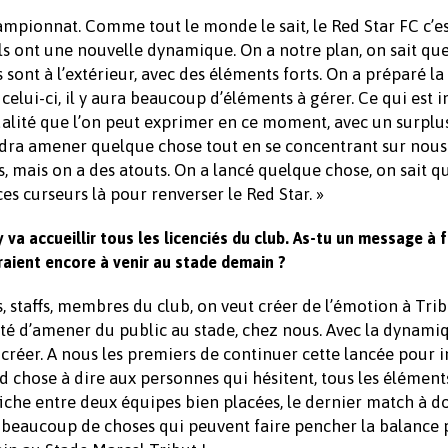
championnat. Comme tout le monde le sait, le Red Star FC c’e
 ils ont une nouvelle dynamique. On a notre plan, on sait que
sont à l’extérieur, avec des éléments forts. On a préparé la
lui-ci, il y aura beaucoup d’éléments à gérer. Ce qui est 
qualité que l’on peut exprimer en ce moment, avec un surpl
audra amener quelque chose tout en se concentrant sur nous
, mais on a des atouts. On a lancé quelque chose, on sait qu’
es curseurs là pour renverser le Red Star. »
 va accueillir tous les licenciés du club. As-tu un message à f
raient encore à venir au stade demain ?
s, staffs, membres du club, on veut créer de l’émotion à Trib
ité d’amener du public au stade, chez nous. Avec la dynami
 créer. A nous les premiers de continuer cette lancée pour in
nd chose à dire aux personnes qui hésitent, tous les élément
ffiche entre deux équipes bien placées, le dernier match à d
 a beaucoup de choses qui peuvent faire pencher la balance 