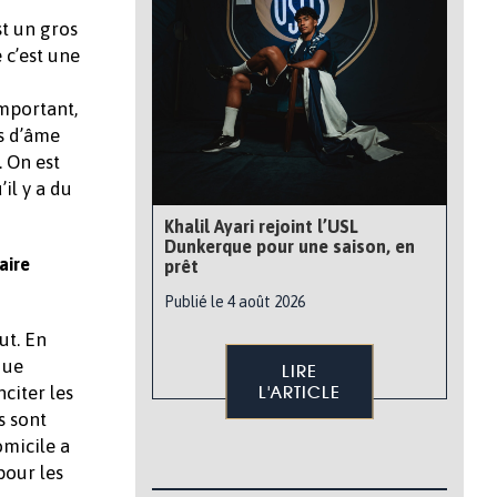
st un gros
 c’est une
important,
us d’âme
. On est
il y a du
Khalil Ayari rejoint l’USL
Dunkerque pour une saison, en
aire
prêt
Publié le 4 août 2026
ut. En
que
LIRE
citer les
L'ARTICLE
s sont
omicile a
pour les