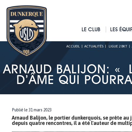
LE CLUB
LES ÉQUI
ACCUEIL
|
ACTUALITÉS
|
LIGUE 2 BKT
|
ARNAUD BALIJON: « 
D’ÂME QUI POURR
Publié le 31 mars 2023
Arnaud Balijon, le portier dunkerquois, se prête au 
depuis quatre rencontres, il a été l'auteur de multi