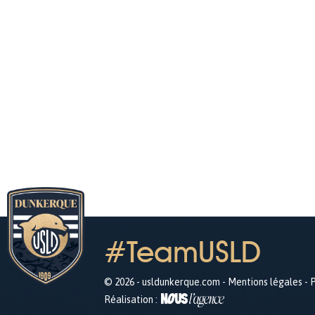
#TeamUSLD
© 2026 - usldunkerque.com -
Mentions légales
-
P
Réalisation :