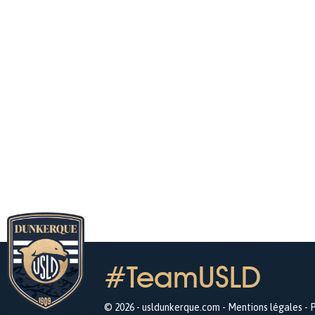
#TeamUSLD
© 2026 - usldunkerque.com -
Mentions légales
-
P