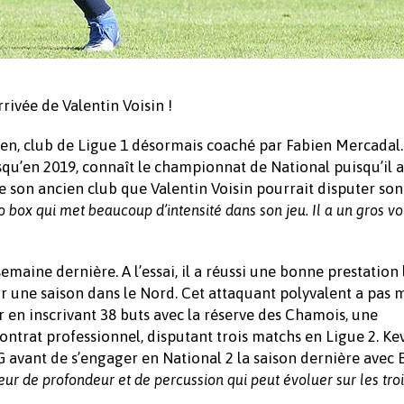
rivée de Valentin Voisin !
aen, club de Ligue 1 désormais coaché par Fabien Mercadal.
squ’en 2019, connaît le championnat de National puisqu’il a
re son ancien club que Valentin Voisin pourrait disputer so
to box qui met beaucoup d’intensité dans son jeu. Il a un gros 
emaine dernière. A l’essai, il a réussi une bonne prestation 
ur une saison dans le Nord. Cet attaquant polyvalent a pas 
er en inscrivant 38 buts avec la réserve des Chamois, une
ntrat professionnel, disputant trois matchs en Ligue 2. Ke
SG avant de s’engager en National 2 la saison dernière avec
ueur de profondeur et de percussion qui peut évoluer sur les tro