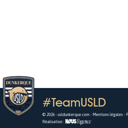
#TeamUSLD
© 2026 - usldunkerque.com -
Mentions légales
-
P
Réalisation :