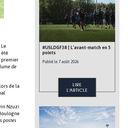
 Le
#USLDGF38 | L’avant-match en 5
 été
points
n premier
Publié le 7 août 2026
volume de
LIRE
lors de la
L'ARTICLE
mal
vin Nzuzi
 Boulogne
is postes