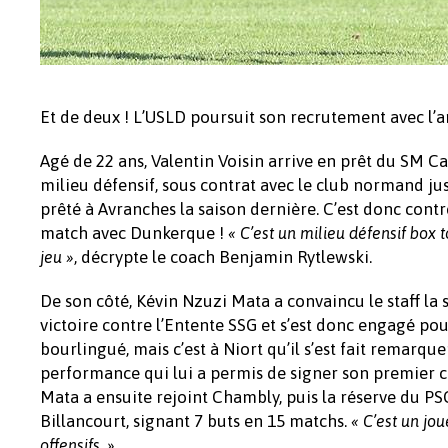
Et de deux ! L’USLD poursuit son recrutement avec l’ar
Agé de 22 ans, Valentin Voisin arrive en prêt du SM C
milieu défensif, sous contrat avec le club normand ju
prêté à Avranches la saison dernière. C’est donc cont
match avec Dunkerque !
« C’est un milieu défensif box 
, décrypte le coach Benjamin Rytlewski.
jeu »
De son côté, Kévin Nzuzi Mata a convaincu le staff la s
victoire contre l’Entente SSG et s’est donc engagé po
bourlingué, mais c’est à Niort qu’il s’est fait remarqu
performance qui lui a permis de signer son premier co
Mata a ensuite rejoint Chambly, puis la réserve du P
Billancourt, signant 7 buts en 15 matchs.
« C’est un jo
offensifs. »