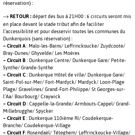
réservation) :
RETOUR :
départ des bus à 21H00 : 6 circuits seront mis
en place devant le stade tribut afin de faciliter
l’accessibilité et pour desservir toutes les communes du
Dunkerquois (sans réservation) :
– Circuit A
: Malo-les-Bains/ Leffrinckoucke/ Zuydcoote/
Bray-Dunes/ Ghyvelde/ Les Moëres
– Circuit B
: Dunkerque Centre/ Dunkerque Gare/ Petite-
Synthe/ Grande-Synthe
– Circuit C
: Dunkerque Hôtel de ville/ Dunkerque Gare/
Saint-Pol-sur-Mer/ Fort-Mardyck/ Mardyck/ Loon-Plage
Plage/ Gravelines/ Grand-Fort-Philippe/ St Georges-sur-
l’Aa/ Bourbourg/ Craywick
– Circuit D
: Cappelle-la-Grande/ Armbouts-Cappel/ Grand-
Millebrugghe/ Spycker
– Circuit E
: Dunkerque 110ième RI/ Coudekerque-
Branche/ Coudekerque-Village
–
Circuit F
: Rosendaël/ Téteghem/ Leffrinckoucke-Village/