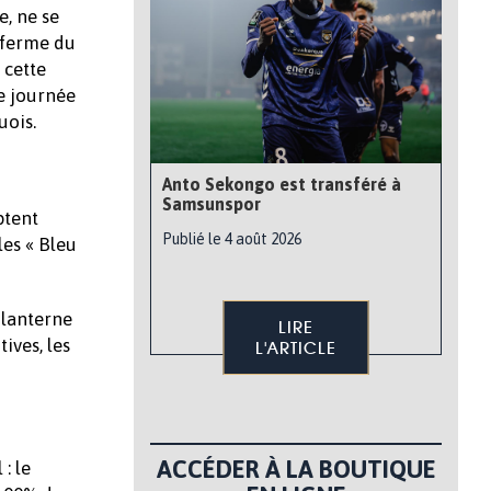
e, ne se
n ferme du
 cette
me journée
uois.
Anto Sekongo est transféré à
Samsunspor
ptent
Publié le 4 août 2026
les « Bleu
 lanterne
LIRE
ives, les
L'ARTICLE
ACCÉDER À LA BOUTIQUE
: le