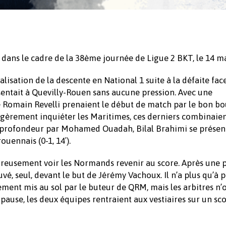
dans le cadre de la 38ème journée de Ligue 2 BKT, le 14 ma
lisation de la descente en National 1 suite à la défaite fac
entait à Quevilly-Rouen sans aucune pression. Avec une
Romain Revelli prenaient le début de match par le bon bout
légèrement inquiéter les Maritimes, ces derniers combinaie
n profondeur par Mohamed Ouadah, Bilal Brahimi se présen
ouennais (0-1, 14′).
ureusement voir les Normands revenir au score. Après une 
, seul, devant le but de Jérémy Vachoux. Il n’a plus qu’à p
rement mis au sol par le buteur de QRM, mais les arbitres n’
a pause, les deux équipes rentraient aux vestiaires sur un sc