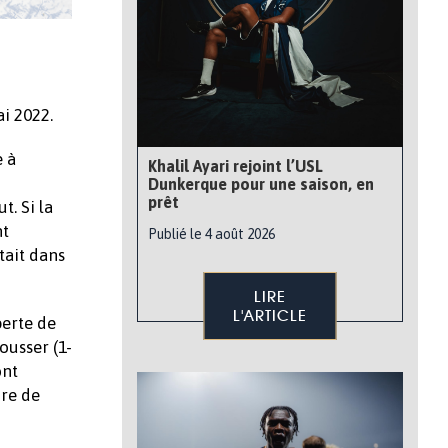
i 2022.
e à
Khalil Ayari rejoint l’USL
Dunkerque pour une saison, en
prêt
. Si la
nt
Publié le 4 août 2026
tait dans
LIRE
L'ARTICLE
perte de
ousser (1-
ont
ore de