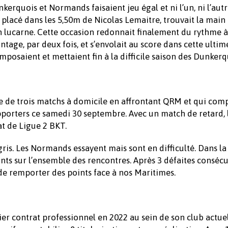
nkerquois et Normands faisaient jeu égal et ni l’un, ni l’autr
n placé dans les 5,50m de Nicolas Lemaitre, trouvait la mai
en lucarne. Cette occasion redonnait finalement du rythme à
ntage, par deux fois, et s’envolait au score dans cette ulti
’imposaient et mettaient fin à la difficile saison des Dunkerq
e de trois matchs à domicile en affrontant QRM et qui com
pporters ce samedi 30 septembre. Avec un match de retard, 
t de Ligue 2 BKT.
gris. Les Normands essayent mais sont en difficulté. Dans la
ints sur l’ensemble des rencontres. Après 3 défaites consécut
e remporter des points face à nos Maritimes.
r contrat professionnel en 2022 au sein de son club actuel 