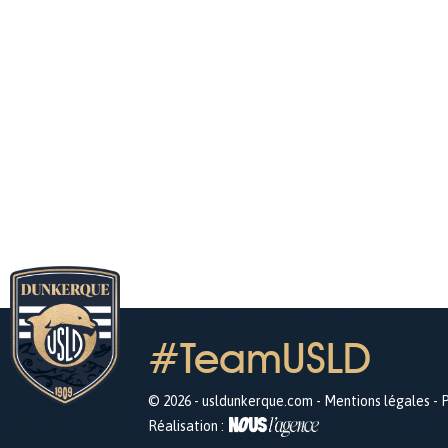
#TeamUSLD
© 2026 - usldunkerque.com -
Mentions légales
-
P
Réalisation :