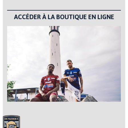
ACCÉDER À LA BOUTIQUE EN LIGNE