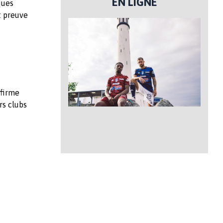
EN LIGNE
ques
t preuve
ffirme
rs clubs