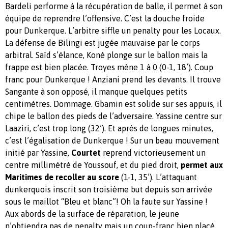
Bardeli performe à la récupération de balle, il permet à son
équipe de reprendre l’offensive. C’est la douche froide
pour Dunkerque. L’arbitre siffle un penalty pour les Locaux.
La défense de Bilingi est jugée mauvaise par le corps
arbitral. Saïd s’élance, Koné plonge sur le ballon mais la
frappe est bien placée. Troyes mène 1 à 0 (0-1, 18’). Coup
franc pour Dunkerque ! Anziani prend les devants. Il trouve
Sangante à son opposé, il manque quelques petits
centimètres. Dommage. Gbamin est solide sur ses appuis, il
chipe le ballon des pieds de l’adversaire. Yassine centre sur
Laaziri, c’est trop long (32’). Et après de longues minutes,
c’est l’égalisation de Dunkerque ! Sur un beau mouvement
initié par Yassine,
Courtet
reprend victorieusement un
centre millimétré de Youssouf, et du pied droit,
permet aux
Maritimes de recoller au score
(1-1, 35’). L’attaquant
dunkerquois inscrit son troisième but depuis son arrivée
sous le maillot “Bleu et blanc”! Oh la faute sur Yassine !
Aux abords de la surface de réparation, le jeune
n’obtiendra pas de penalty mais un coup-franc bien placé.