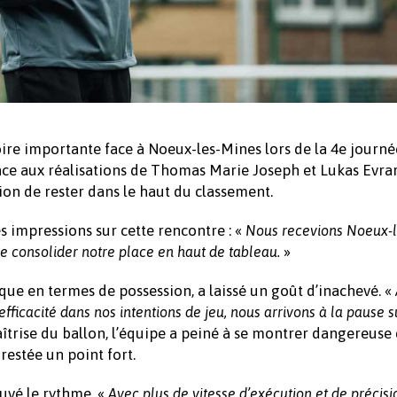
oire importante face à Noeux-les-Mines lors de la 4e journé
râce aux réalisations de Thomas Marie Joseph et Lukas Evrar
on de rester dans le haut du classement.
s impressions sur cette rencontre : «
Nous recevions Noeux-l
»
 de consolider notre place en haut de tableau.
e en termes de possession, a laissé un goût d’inachevé. «
ficacité dans nos intentions de jeu, nous arrivons à la pause s
îtrise du ballon, l’équipe a peiné à se montrer dangereuse 
restée un point fort.
uvé le rythme. «
Avec plus de vitesse d’exécution et de précisi