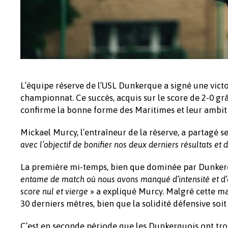
L’équipe réserve de l’USL Dunkerque a signé une vict
championnat. Ce succès, acquis sur le score de 2-0 g
confirme la bonne forme des Maritimes et leur ambiti
Mickael Murcy, l’entraîneur de la réserve, a partagé se
avec l’objectif de bonifier nos deux derniers résultats et
La première mi-temps, bien que dominée par Dunkerqu
entame de match où nous avons manqué d’intensité et d’ef
» a expliqué Murcy. Malgré cette ma
score nul et vierge
30 derniers mètres, bien que la solidité défensive soit 
C’est en seconde période que les Dunkerquois ont tro