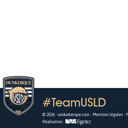
#TeamUSLD
© 2026 - usldunkerque.com -
Mentions légales
-
P
Réalisation :