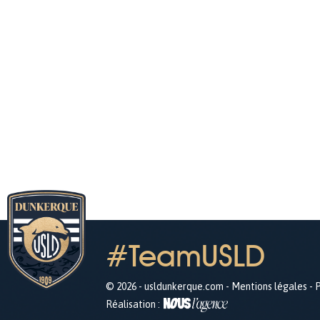
#TeamUSLD
© 2026 - usldunkerque.com -
Mentions légales
-
P
Réalisation :