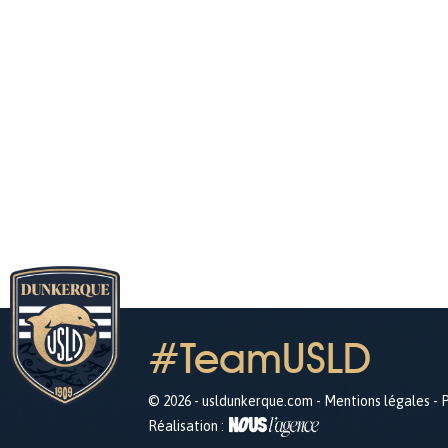
#TeamUSLD
© 2026 - usldunkerque.com -
Mentions légales
-
P
Réalisation :