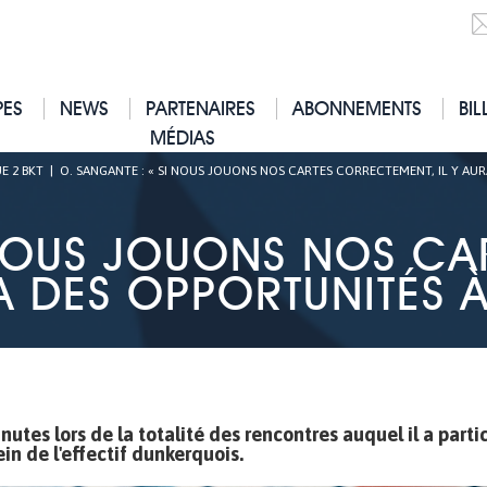
PES
NEWS
PARTENAIRES
ABONNEMENTS
BIL
MÉDIAS
E 2 BKT
|
O. SANGANTE : « SI NOUS JOUONS NOS CARTES CORRECTEMENT, IL Y AURA
 NOUS JOUONS NOS C
A DES OPPORTUNITÉS À
minutes lors de la totalité des rencontres auquel il a part
n de l'effectif dunkerquois.