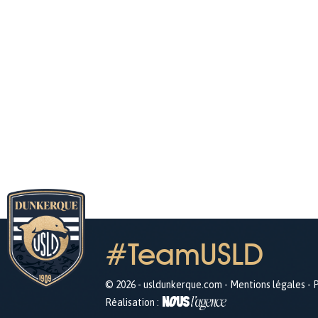
#TeamUSLD
© 2026 - usldunkerque.com -
Mentions légales
-
P
Réalisation :