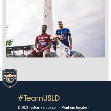
#TeamUSLD
© 2026 - usldunkerque.com -
Mentions légales
-