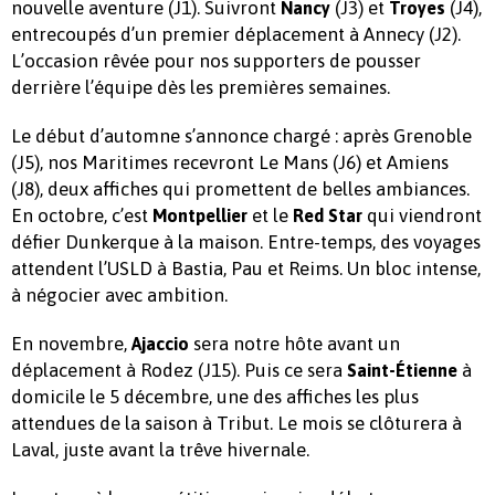
nouvelle aventure (J1). Suivront
(J3) et
(J4),
Nancy
Troyes
entrecoupés d’un premier déplacement à Annecy (J2).
L’occasion rêvée pour nos supporters de pousser
derrière l’équipe dès les premières semaines.
Le début d’automne s’annonce chargé : après Grenoble
(J5), nos Maritimes recevront Le Mans (J6) et Amiens
(J8), deux affiches qui promettent de belles ambiances.
En octobre, c’est
et le
qui viendront
Montpellier
Red Star
défier Dunkerque à la maison. Entre-temps, des voyages
attendent l’USLD à Bastia, Pau et Reims. Un bloc intense,
à négocier avec ambition.
En novembre,
sera notre hôte avant un
Ajaccio
déplacement à Rodez (J15). Puis ce sera
à
Saint-Étienne
domicile le 5 décembre, une des affiches les plus
attendues de la saison à Tribut. Le mois se clôturera à
Laval, juste avant la trêve hivernale.