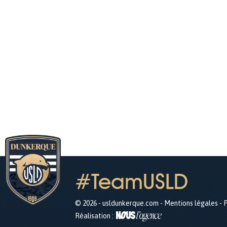
#TeamUSLD
© 2026 - usldunkerque.com -
Mentions légales
-
P
Réalisation :