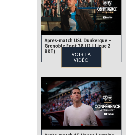
Après-match USL Dunkerque –
Grenoble Foot 38 (J1 | Ligue 2
BKT)
VOIR LA
VIDÉO