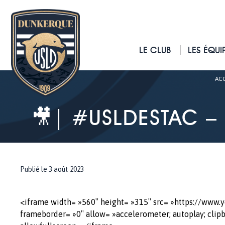
LE CLUB
LES ÉQUI
ACC
🎥| #USLDESTAC –
Publié le 3 août 2023
<iframe width= »560″ height= »315″ src= »https://www
frameborder= »0″ allow= »accelerometer; autoplay; clipb