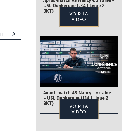
Après-match AS Nancy-Lorraine –
USL Dunkerque (J34 | Ligue 2
BKT)
VOIR LA
VIDÉO
NT
Avant-match AS Nancy-Lorraine
– USL Dunkerque (J34 | Ligue 2
BKT)
VOIR LA
VIDÉO