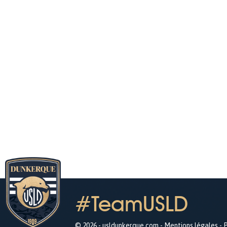
#TeamUSLD
© 2026 - usldunkerque.com -
Mentions légales
-
P