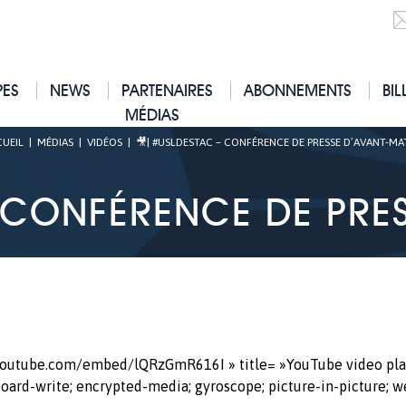
PES
NEWS
PARTENAIRES
ABONNEMENTS
BIL
MÉDIAS
UEIL
|
MÉDIAS
|
VIDÉOS
|
🎥| #USLDESTAC – CONFÉRENCE DE PRESSE D’AVANT-M
 CONFÉRENCE DE PRE
.youtube.com/embed/lQRzGmR616I » title= »YouTube video pla
oard-write; encrypted-media; gyroscope; picture-in-picture; w