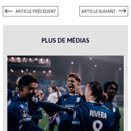
ARTICLE PRÉCÉDENT
ARTICLE SUIVANT
PLUS DE MÉDIAS