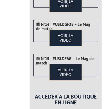
VOIR LA
VIDÉO
📰 N°16 | #USLDGF38 – Le Mag
de match
VOIR LA
VIDÉO
📰 N°15 | #USLDEAG – Le Mag de
match
VOIR LA
VIDÉO
ACCÉDER À LA BOUTIQUE
EN LIGNE