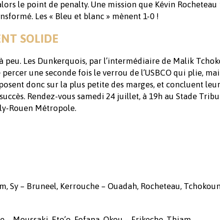
 alors le point de penalty. Une mission que Kévin Rocheteau 
transformé. Les « Bleu et blanc » mènent 1-0 !
NT SOLIDE
à peu. Les Dunkerquois, par l’intermédiaire de Malik Tchok
 percer une seconde fois le verrou de l’USBCO qui plie, mai
posent donc sur la plus petite des marges, et concluent leu
succès. Rendez-vous samedi 24 juillet, à 19h au Stade Tribut
lly-Rouen Métropole.
iam, Sy – Bruneel, Kerrouche – Ouadah, Rocheteau, Tchokoun
e – Moussaki, Eto’o, Fofana, Okou – Frikeche, Thiam.