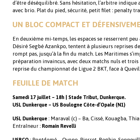
d’être déséquilibré. Sans hésitation, l’arbitre indique
avec brio. Plat du pied, sécurité, petit filet : penalty 
UN BLOC COMPACT ET DÉFENSIVEME
En deuxième mi-temps, les espaces se resserrent peu 
Désiré Segbé Azankpo, tentent à plusieurs reprises de
rompt pas, jusqu’à la fin du match. Les Maritimes s’im
préparation invaincus, avec deux matchs nuls et trois 
reprise du championnat de Ligue 2 BKT, face à Quevi
FEUILLE DE MATCH
Samedi 17 juillet – 18h | Stade Tribut, Dunkerque.
USL Dunkerque – US Boulogne Côte-d’Opale (N1)
: Maraval (c) – Ba, Cissé, Kouagba, Th
USL Dunkerque
Entraîneur :
Romain Revelli
: Pontdemé – Oyono, Pierret, Beghin, Sennevill
USBCO