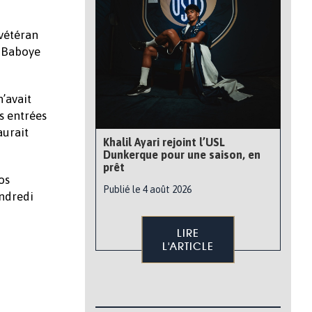
 vétéran
t Baboye
’avait
es entrées
aurait
Khalil Ayari rejoint l’USL
Dunkerque pour une saison, en
prêt
os
Publié le 4 août 2026
endredi
LIRE
L'ARTICLE