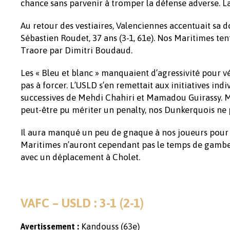
chance sans parvenir à tromper la défense adverse. La 
Au retour des vestiaires, Valenciennes accentuait sa
Sébastien Roudet, 37 ans (3-1, 61e). Nos Maritimes te
Traore par Dimitri Boudaud.
Les « Bleu et blanc » manquaient d’agressivité pour v
pas à forcer. L’USLD s’en remettait aux initiatives ind
successives de Mehdi Chahiri et Mamadou Guirassy. Ma
peut-être pu mériter un penalty, nos Dunkerquois ne p
Il aura manqué un peu de gnaque à nos joueurs pour f
Maritimes n’auront cependant pas le temps de gamber
avec un déplacement à Cholet.
VAFC – USLD : 3-1 (2-1)
Kandouss (63e)
Avertissement :