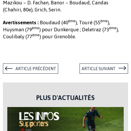
Mazikou – D. Fachan, Banor – Boudaud, Candas
(Chahiri, 80e), Grich, Serin.
ème
ème
Boudaud (40
), Touré (55
),
Avertissements :
ème
ème
Huysman (79
) pour Dunkerque ; Deletraz (73
),
ème
Coulibaly (77
) pour Grenoble.
ARTICLE PRÉCÉDENT
ARTICLE SUIVANT
PLUS D'ACTUALITÉS