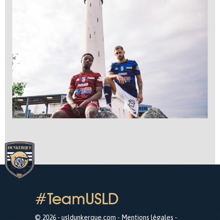
#TeamUSLD
© 2026 - usldunkerque.com -
Mentions légales
-