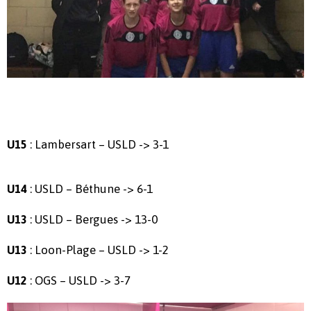
: Lambersart – USLD -> 3-1
U15
: USLD – Béthune -> 6-1
U14
: USLD – Bergues -> 13-0
U13
: Loon-Plage – USLD -> 1-2
U13
: OGS – USLD -> 3-7
U12